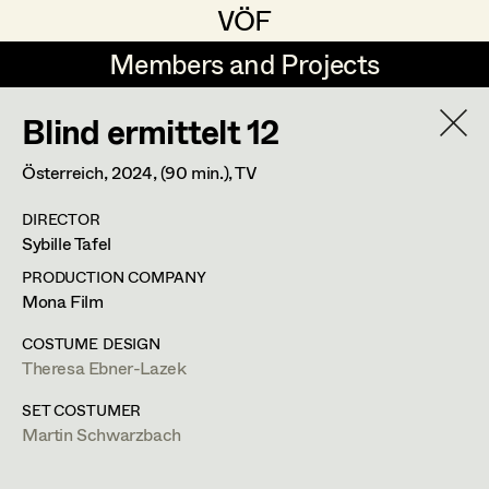
VÖF
VÖF
Members and Projects
Members and Projects
Blind ermittelt 12
DE
EN
HOME
Österreich,
2024
, (90 min.)
, TV
Gudrun Büsel
Suche
Log in
DIRECTOR
Lena Isabella Deisenberger
Sybille Tafel
Art Department
Jasmin Engelhart
PRODUCTION COMPANY
Mona Film
Sophie Fehrmann
Costume Department
COSTUME DESIGN
Anna Fritsch
Theresa Ebner-Lazek
Martin Schwarzbach
Retired Members
Kerstin Maria Gatterbauer
SET COSTUMER
Set Costumer
Martin Schwarzbach
Honorary Members
Magdalena Haim
In Memoriam