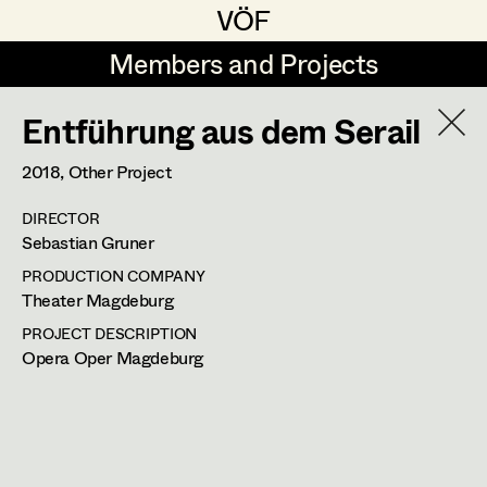
VÖF
VÖF
Members and Projects
Members and Projects
Entführung aus dem Serail
DE
EN
HOME
2018
, Other Project
Gudrun Büsel
Suche
Log in
DIRECTOR
Lena Isabella Deisenberger
Sebastian Gruner
Art Department
Jasmin Engelhart
PRODUCTION COMPANY
Theater Magdeburg
Sophie Fehrmann
Sophie Lenglachner
Costume Department
PROJECT DESCRIPTION
Opera Oper Magdeburg
Anna Fritsch
Set Costumer
Retired Members
Kerstin Maria Gatterbauer
Honorary Members
Magdalena Haim
1150
Wien
In Memoriam
m +43 699 123 96 05 0,
projekte.lenglachner@gmx.at