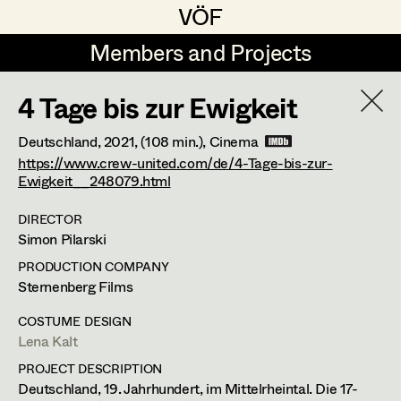
VÖF
VÖF
Members and Projects
Members and Projects
4 Tage bis zur Ewigkeit
DE
EN
HOME
Deutschland,
2021
, (108 min.)
, Cinema
Markus Blaha
Production Design
Suche
Log in
https://www.crew-united.com/de/4-Tage-bis-zur-
Ewigkeit__248079.html
Alexandra Bogner
Production Design Assistant
DIRECTOR
Art Department
Paul Bono
Simon Pilarski
Johanna Brandstätter
Art Direction
PRODUCTION COMPANY
Costume Department
Sternenberg Films
Laura Buczynski
Assistant Art Director
COSTUME DESIGN
Retired Members
Angelika Cech
Lena Kalt
Honorary Members
René Davie Cormaniosi
PROJECT DESCRIPTION
Set Decoration
Deutschland, 19. Jahrhundert, im Mittelrheintal. Die 17-
In Memoriam