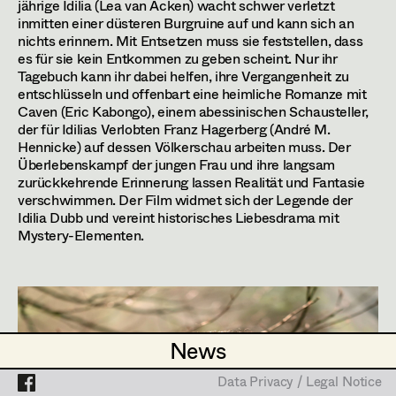
Laura Diessl
jährige Idilia (Lea van Acken) wacht schwer verletzt
Assistant Set Decorator
inmitten einer düsteren Burgruine auf und kann sich an
Stephanie Edelhofer
nichts erinnern. Mit Entsetzen muss sie feststellen, dass
Projects
Set Dec Buyer /
es für sie kein Entkommen zu geben scheint. Nur ihr
Props Buyer
Nike Eisenhart
Tagebuch kann ihr dabei helfen, ihre Vergangenheit zu
entschlüsseln und offenbart eine heimliche Romanze mit
Set Dressing
Lena Kalt
Tobias Gollner
Caven (Eric Kabongo), einem abessinischen Schausteller,
der für Idilias Verlobten Franz Hagerberg (André M.
Minne Günter
Hennicke) auf dessen Völkerschau arbeiten muss. Der
Trainees
,
Costume Trainee
Überlebenskampf der jungen Frau und ihre langsam
Prop Master
Lena Haizinger
zurückkehrende Erinnerung lassen Realität und Fantasie
verschwimmen. Der Film widmet sich der Legende der
Assistant Prop Master
1040
Wien
Siwanto Elena Haunsperger
Idilia Dubb und vereint historisches Liebesdrama mit
m +43 664 166 42 04,
lena.kalt@gmail.com
Mystery-Elementen.
https://ll-set.com/
Maximillian Haupt
Prop Driver /
Selina Hilber
PROFILE
Set Dec Driver
Kathleen Hogan
Bildmaterial
Zusammenarbeit
News
News
PRODUCTION DESIGN
Anna-Lisa Högler
Standby Props
Data Privacy / Legal Notice
Data Privacy / Legal Notice
2025
Erinnerungen eines Waldes