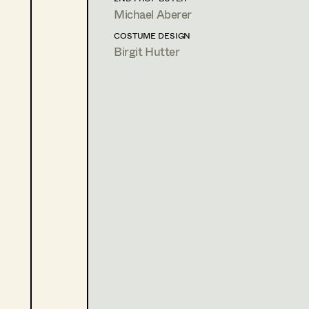
N. Willbrandt, TV
Michael Aberer
2012
Nur ein Schritt
COSTUME DESIGN
A. Gsponer, TV
Birgit Hutter
2012
Die Schöne und das Biest
M. Bochert, TV
2011
The Boundary Man
A. Svoboda, Cinema
2011
So wie du bist
W. Murnberger, TV
2010
TABU - Es ist die Seele ein
C. Stark, Cinema
2010
Der Kardinal
A. Gruber, TV
2010
Der Glücksbringer
J. Grünler, TV
2009
Tante Herthas Rindsroulade
P. Gersina, TV
2009
Die Bergwacht
A. de Roche, TV