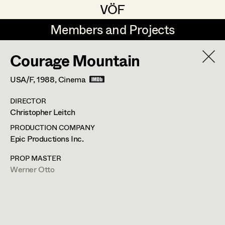
VÖF
VÖF
Members and Projects
Members and Projects
Courage Mountain
DE
EN
HOME
USA/F,
1988
, Cinema
Sabine Koechert
Suche
Log in
DIRECTOR
Michaela Kovacs
Christopher Leitch
Art Department
Werner Otto
PRODUCTION COMPANY
Epic Productions Inc.
Herta Pischinger-Hareiter
Werner Otto
Costume Department
PROP MASTER
Anna Reschl
Werner Otto
In Memoriam
Retired Members
Rudolf Schneider-Manns-Au
Honorary Members
PROFILE
Herwig Schretter
In Memoriam