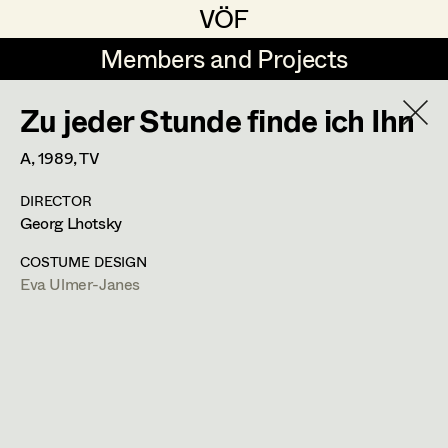
VÖF
VÖF
Members and Projects
Members and Projects
Zu jeder Stunde finde ich Ihn
DE
EN
HOME
A,
1989
, TV
Sabine Koechert
Suche
Log in
DIRECTOR
Michaela Kovacs
Georg Lhotsky
Art Department
Werner Otto
COSTUME DESIGN
Eva Ulmer-Janes
Herta Pischinger-Hareiter
Eva Ulmer-Janes
Costume Department
Anna Reschl
In Memoriam
Retired Members
Rudolf Schneider-Manns-Au
Honorary Members
PROFILE
Herwig Schretter
In Memoriam