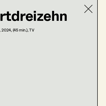
rtdreizehn
,
2024
, (45 min.)
, TV
DIRECTOR
MEDIUM
A. Arash Riahi
Cinema
S. Tafel
TV
C. Klant, Wiederkehr
TV
F. Baxmeyer
TV
F. Baxmeyer
TV
C. Schier
TV
M. Unger
TV
R. Polinski
TV
N. Stein
TV
M. Peren
Cinema