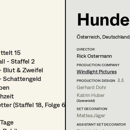
Hunde
Österreich, Deutschland
DIRECTOR
ttelt 15
Rick Ostermann
ll - Staffel 2
PRODUCTION COMPANY
- Blut & Zweifel
Windlight Pictures
 - Schattengeld
PRODUCTION DESIGN
ben
Gerhard Dohr
hzeit
Katrin Huber
(Szenenbild)
tter (Staffel 18, Folge 6-7)
SET DECORATION
Mattea Jäger
 Tage
ASSISTANT SET DECORATOR