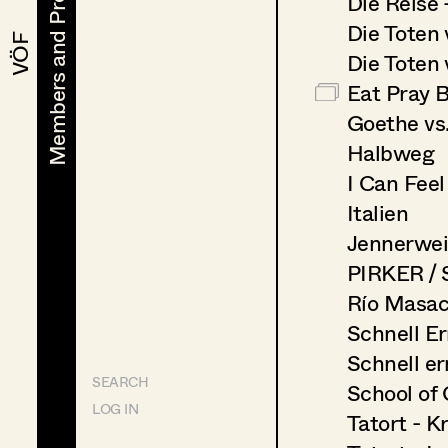
Members and Projects
Members and Projects
Die Reise 
Die Toten 
VÖF
VÖF
Die Toten
Eat Pray 
Goethe vs.
Halbweg
I Can Fee
Italien
Jennerwe
PIRKER /
Río Masac
Schnell Er
Schnell er
SEARCH
School of 
LOG IN
Tatort - K