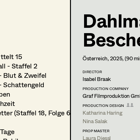
Dahlma
Besch
ttelt 15
Österreich,
2025
, (90 mi
ll - Staffel 2
DIRECTOR
- Blut & Zweifel
Isabel Braak
 - Schattengeld
PRODUCTION COMPANY
ben
Graf Filmproduktion Gmb
hzeit
PRODUCTION DESIGN
tter (Staffel 18, Folge 6-7)
Katharina Haring
Nina Salak
 Tage
PROP MASTER
Laura Diessl