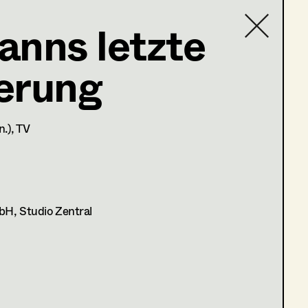
nns letzte
erung
DIRECTOR
MEDIUM
A. Arash Riahi
Cinema
S. Tafel
TV
n.)
, TV
C. Klant, Wiederkehr
TV
F. Baxmeyer
TV
F. Baxmeyer
TV
C. Schier
TV
H, Studio Zentral
M. Unger
TV
R. Polinski
TV
N. Stein
TV
M. Peren
Cinema