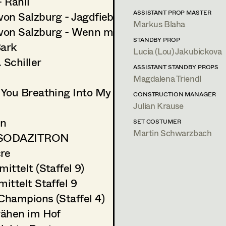
- Rahil
von Salzburg - Jagdfieber
ASSISTANT PROP MASTER
Markus Blaha
 von Salzburg - Wenn man vom Teufel spricht
STANDBY PROP
Bark
Lucia (Lou) Jakubickova
 Schiller
ASSISTANT STANDBY PROPS
Magdalena Triendl
l You Breathing Into My Palm
CONSTRUCTION MANAGER
Julian Krause
in
SET COSTUMER
Martin Schwarzbach
 SODAZITRON
re
mittelt (Staffel 9)
mittelt Staffel 9
Champions (Staffel 4)
rähen im Hof