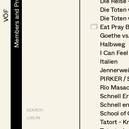
Members and Projects
Members and Projects
Die Reise 
Die Toten 
VÖF
VÖF
Die Toten
Eat Pray 
Goethe vs.
Halbweg
I Can Fee
Italien
Jennerwe
PIRKER /
Río Masac
Schnell Er
Schnell er
SEARCH
School of 
LOG IN
Tatort - K