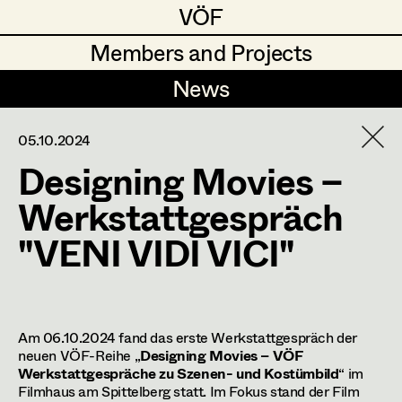
VÖF
VÖF
Members and Projects
Members and Projects
News
News
DE
EN
HOME
05.10.2024
Designing Movies –
Suche
Log in
Werkstattgespräch
"VENI VIDI VICI"
Preisträger*innen - Österreichischer
Filmpreis 2024
Am 06.10.2024 fand das erste Werkstattgespräch der
Diagonale-Preis 2025
neuen VÖF-Reihe „
Designing Movies – VÖF
Werkstattgespräche zu Szenen- und Kostümbild
“ im
Filmhaus am Spittelberg statt. Im Fokus stand der Film