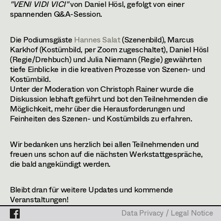
International Production Design Week
"VENI VIDI VICI"
von Daniel Hösl, gefolgt von einer
- VIENNA VOLUME
spannenden Q&A-Session.
Die Podiumsgäste
Hannes Salat
(Szenenbild), Marcus
Preisträger*innen - Österreichischer
Karkhof (Kostümbild, per Zoom zugeschaltet), Daniel Hösl
(Regie/Drehbuch) und Julia Niemann (Regie) gewährten
Filmpreis 2024
tiefe Einblicke in die kreativen Prozesse von Szenen- und
Kostümbild.
Unter der Moderation von Christoph Rainer wurde die
Designing Movies –
Diskussion lebhaft geführt und bot den Teilnehmenden die
Werkstattgespräch VENI VIDI VICI
Möglichkeit, mehr über die Herausforderungen und
Feinheiten des Szenen- und Kostümbilds zu erfahren.
Patinierworkshop Kostüm
Wir bedanken uns herzlich bei allen Teilnehmenden und
freuen uns schon auf die nächsten Werkstattgespräche,
die bald angekündigt werden.
Werkschau Kostüm
Bleibt dran für weitere Updates und kommende
Veranstaltungen!
ARCHIV
Data Privacy / Legal Notice
Data Privacy / Legal Notice