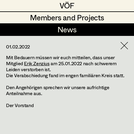
VÖF
VÖF
Members and Projects
Members and Projects
News
News
DE
EN
HOME
01.02.2022
Mit Bedauern müssen wir euch mitteilen, dass unser
Mitglied
Erik Zenzius
am 25.01.2022 nach schwerem
Suche
Log in
Leiden verstorben ist.
Die Verabschiedung fand im engen familiären Kreis statt.
Preisträger*innen - Österreichischer
Den Angehörigen sprechen wir unsere aufrichtige
Filmpreis 2024
Anteilnahme aus.
Der Vorstand
Diagonale-Preis 2025