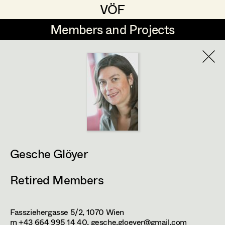
VÖF
VÖF
Members and Projects
Members and Projects
DE
EN
HOME
Angelika Brendinger
Suche
Log in
Uli Fessler
Art Department
Gesche Glöyer
Rudolf Hummel
Gesche Glöyer
Costume Department
Elisabeth Klobassa
Retired Members
Retired Members
Christian Kranfuss
Honorary Members
Heidi Melinc
Fassziehergasse 5/2,
1070
Wien
In Memoriam
m +43 664 995 14 40,
gesche.gloeyer@gmail.com