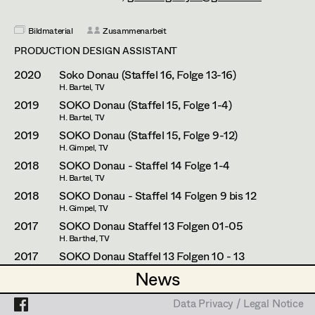
Zlatko Topolski
Thomas Vögel
Bildmaterial
Zusammenarbeit
Projects
PRODUCTION DESIGN ASSISTANT
2020
Soko Donau (Staffel 16, Folge 13-16)
H. Bartel, TV
2019
SOKO Donau (Staffel 15, Folge 1-4)
H. Bartel, TV
2019
SOKO Donau (Staffel 15, Folge 9-12)
H. Gimpel, TV
2018
SOKO Donau - Staffel 14 Folge 1-4
H. Bartel, TV
2018
SOKO Donau - Staffel 14 Folgen 9 bis 12
H. Gimpel, TV
2017
SOKO Donau Staffel 13 Folgen 01-05
H. Barthel, TV
2017
SOKO Donau Staffel 13 Folgen 10 - 13
F. Tsitos, TV
News
News
2016
Baumschlager
H. Sicheritz, Cinema
Data Privacy / Legal Notice
Data Privacy / Legal Notice