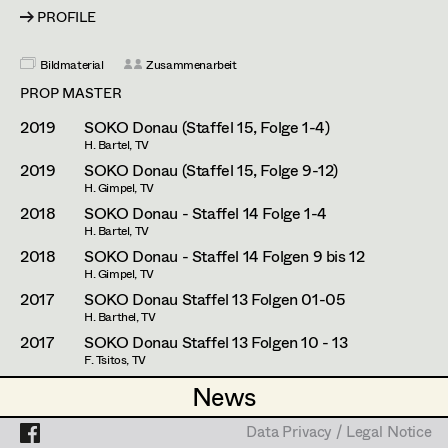
Zlatko Topolski
PROFILE
Thomas Vögel
Projects
Bildmaterial
Zusammenarbeit
PROP MASTER
2019
SOKO Donau (Staffel 15, Folge 1-4)
H. Bartel, TV
2019
SOKO Donau (Staffel 15, Folge 9-12)
H. Gimpel, TV
2018
SOKO Donau - Staffel 14 Folge 1-4
H. Bartel, TV
2018
SOKO Donau - Staffel 14 Folgen 9 bis 12
H. Gimpel, TV
2017
SOKO Donau Staffel 13 Folgen 01-05
H. Barthel, TV
2017
SOKO Donau Staffel 13 Folgen 10 - 13
F. Tsitos, TV
2016
Soko Donau Staffel 12/ Fo.o1-08
News
News
E. Riedlsperger/ Kreinsen, TV
2015
SOKO Donau - Staffel 11 / 01 - 04
Data Privacy / Legal Notice
Data Privacy / Legal Notice
H. Gimpel, TV