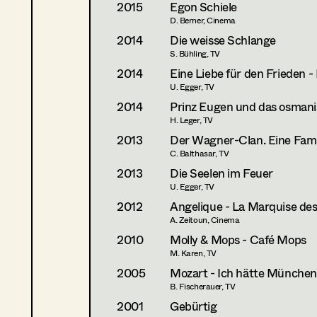
2015
Egon Schiele
D. Berner, Cinema
2014
Die weisse Schlange
S. Bühling, TV
2014
Eine Liebe für den Frieden -
U. Egger, TV
2014
Prinz Eugen und das osmani
H. Leger, TV
2013
Der Wagner-Clan. Eine Fami
C. Balthasar, TV
2013
Die Seelen im Feuer
U. Egger, TV
2012
Angelique - La Marquise de
A. Zeitoun, Cinema
2010
Molly & Mops - Café Mops
M. Karen, TV
2005
Mozart - Ich hätte Münche
B. Fischerauer, TV
2001
Gebürtig