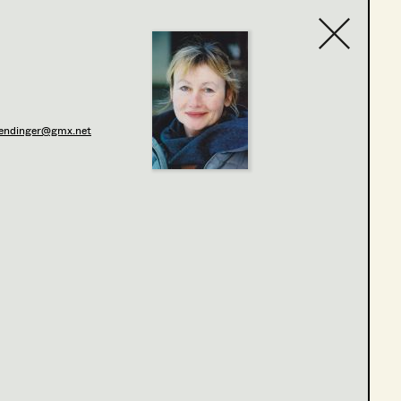
Contact list
rendinger@gmx.net