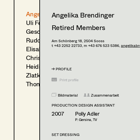
Angelika Brendinger
Angelika Brendinger
Uli Fessler
Retired Members
Gesche Glöyer
Rudolf Hummel
Am Schönberg 18,
2504
Sooss
t +43 2252 22733,
m +43 676 523 5386,
angelikab
Elisabeth Klobassa
Christian Kranfuss
Heidi Melinc
PROFILE
Zlatko Topolski
Print profile
Thomas Vögel
Bildmaterial
Zusammenarbeit
PRODUCTION DESIGN ASSISTANT
2007
Polly Adler
P. Gersina, TV
SET DRESSING