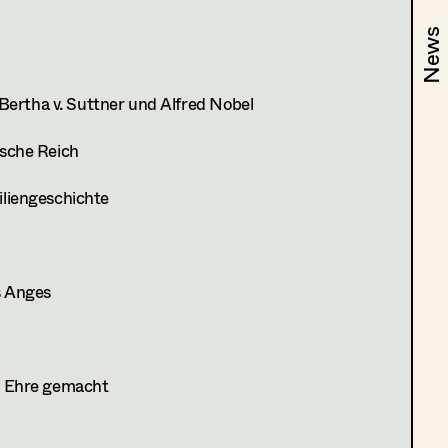
News
News
 Bertha v. Suttner und Alfred Nobel
sche Reich
liengeschichte
s Anges
n Ehre gemacht