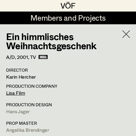
VÖF
VÖF
Members and Projects
Members and Projects
Ein himmlisches
DE
EN
HOME
Weihnachtsgeschenk
Angelika Brendinger
Suche
Log in
A/D,
2001
, TV
Uli Fessler
DIRECTOR
Art Department
Karin Hercher
Gesche Glöyer
PRODUCTION COMPANY
Rudolf Hummel
Angelika Brendinger
Costume Department
Lisa Film
Elisabeth Klobassa
PRODUCTION DESIGN
Retired Members
Hans Jager
Retired Members
Christian Kranfuss
Honorary Members
PROP MASTER
Heidi Melinc
Am Schönberg 18,
2504
Sooss
Angelika Brendinger
In Memoriam
t +43 2252 22733,
m +43 676 523 5386,