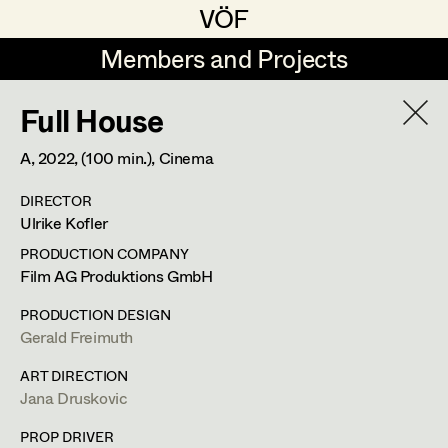
VÖF
VÖF
Members and Projects
Members and Projects
Full House
DE
EN
HOME
A,
2022
, (100 min.)
, Cinema
Maria-Theresia Bartl
Suche
Log in
DIRECTOR
Elisa Berger
Ulrike Kofler
Art Department
Elisabeth Binder
PRODUCTION COMPANY
Film AG Produktions GmbH
Anna Fritsch
Stéphanie Zani
Costume Department
PRODUCTION DESIGN
Marion Grädler
Gerald Freimuth
Assistant Costume Designer
Retired Members
Barbara Haegele
ART DIRECTION
Jana Druskovic
Honorary Members
Elisabeth Heinisch
Feldstrasse 77,
3420
Kritzendorf
In Memoriam
PROP DRIVER
m +43 (0) 660 217 47 58,
stehzani@gmail.com