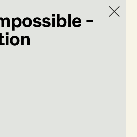
mpossible -
tion
Contact list
5)