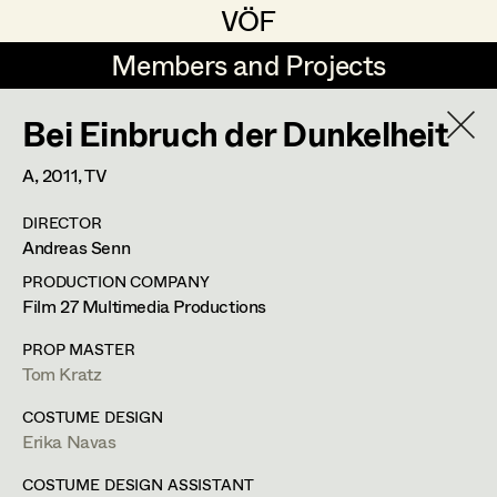
VÖF
VÖF
Members and Projects
Members and Projects
Bei Einbruch der Dunkelheit
DE
EN
HOME
A,
2011
, TV
Gudrun Büsel
Suche
Log in
DIRECTOR
Lena Isabella Deisenberger
Andreas Senn
Art Department
Jasmin Engelhart
PRODUCTION COMPANY
Film 27 Multimedia Productions
Sophie Fehrmann
Anne Kölbl
Costume Department
PROP MASTER
Anna Fritsch
Tom Kratz
Assistant Costume Designer
Retired Members
Kerstin Maria Gatterbauer
COSTUME DESIGN
Erika Navas
Honorary Members
Magdalena Haim
1080
Wien/Vienna
In Memoriam
COSTUME DESIGN ASSISTANT
anne_koelbl@gmx.at