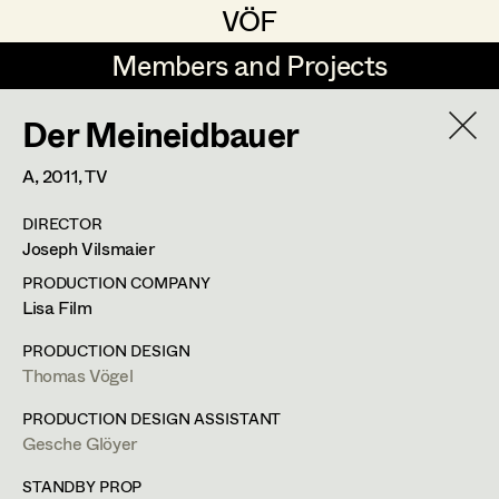
VÖF
VÖF
Members and Projects
Members and Projects
Der Meineidbauer
DE
EN
HOME
A,
2011
, TV
Gudrun Büsel
Suche
Log in
DIRECTOR
Lena Isabella Deisenberger
Joseph Vilsmaier
Art Department
Jasmin Engelhart
PRODUCTION COMPANY
Lisa Film
Sophie Fehrmann
Helga Lohninger
Costume Department
PRODUCTION DESIGN
Anna Fritsch
Thomas Vögel
Assistant Costume Designer
,
Set
Retired Members
Kerstin Maria Gatterbauer
PRODUCTION DESIGN ASSISTANT
Costumer Supervisor
,
Set Costumer
Gesche Glöyer
Honorary Members
Magdalena Haim
In Memoriam
STANDBY PROP