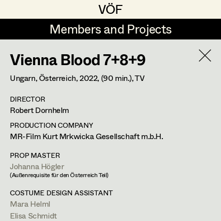
VÖF
VÖF
Members and Projects
Members and Projects
Vienna Blood 7+8+9
DE
EN
HOME
Ungarn, Österreich,
2022
, (90 min.)
, TV
Gudrun Büsel
Suche
Log in
DIRECTOR
Lena Isabella Deisenberger
Robert Dornhelm
Art Department
Jasmin Engelhart
PRODUCTION COMPANY
MR-Film Kurt Mrkwicka Gesellschaft m.b.H.
Sophie Fehrmann
Helga Lohninger
Costume Department
PROP MASTER
Anna Fritsch
Johanna Högler
Assistant Costume Designer
,
Set
(Außenrequisite für den Österreich Teil)
Retired Members
Kerstin Maria Gatterbauer
Costumer Supervisor
,
Set Costumer
COSTUME DESIGN ASSISTANT
Honorary Members
Mara Helml
Magdalena Haim
In Memoriam
Elisa Schmidt