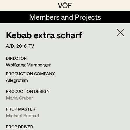
VÖF
VÖF
Members and Projects
Members and Projects
Kebab extra scharf
DE
EN
HOME
A/D,
2016
, TV
Gudrun Büsel
Suche
Log in
DIRECTOR
Lena Isabella Deisenberger
Wolfgang Murnberger
Art Department
Jasmin Engelhart
PRODUCTION COMPANY
Allegrofilm
Sophie Fehrmann
Andrea Sommer
Costume Department
PRODUCTION DESIGN
Anna Fritsch
Maria Gruber
Set Costumer
Retired Members
Kerstin Maria Gatterbauer
PROP MASTER
Michael Buchart
Honorary Members
Magdalena Haim
Märzstraße 4/18,
1150
Wien
In Memoriam
PROP DRIVER
m +43 650 82 22 517,
andrea_sommer@gmx.at