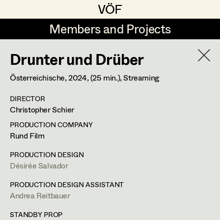
VÖF
VÖF
Members and Projects
Members and Projects
Drunter und Drüber
DE
EN
HOME
Österreichische,
2024
, (25 min.)
, Streaming
Gudrun Büsel
Suche
Log in
DIRECTOR
Lena Isabella Deisenberger
Christopher Schier
Art Department
Jasmin Engelhart
PRODUCTION COMPANY
Rund Film
Sophie Fehrmann
Andrea Sommer
Costume Department
PRODUCTION DESIGN
Anna Fritsch
Désirée Salvador
Set Costumer
Retired Members
Kerstin Maria Gatterbauer
PRODUCTION DESIGN ASSISTANT
Andrea Reitbauer
Honorary Members
Magdalena Haim
Märzstraße 4/18,
1150
Wien
In Memoriam
STANDBY PROP
m +43 650 82 22 517,
andrea_sommer@gmx.at