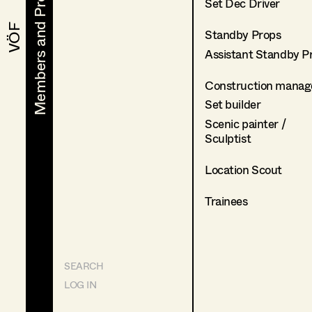
Members and Projects
Members and Projects
Set Dec Driver
VÖF
VÖF
Standby Props
Assistant Standby P
Construction manag
Set builder
Scenic painter /
Sculptist
Location Scout
Trainees
SEARCH
LOG IN