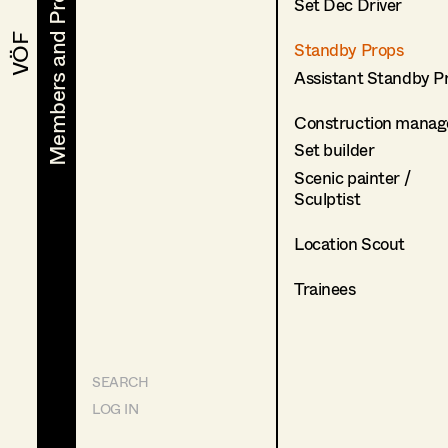
Members and Projects
Members and Projects
Set Dec Driver
VÖF
VÖF
Standby Props
Assistant Standby P
Construction manag
Set builder
Scenic painter /
Sculptist
Location Scout
Trainees
SEARCH
LOG IN