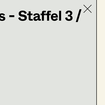
 - Staffel 3 /
Contact list
ng