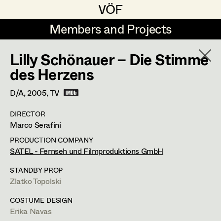
VÖF
VÖF
Members and Projects
Members and Projects
Lilly Schönauer – Die Stimme
DE
EN
HOME
des Herzens
Gudrun Büsel
Costume Designer
Suche
Log in
D/A,
2005
, TV
Lena Isabella Deisenberger
Costume Supervisor
DIRECTOR
Art Department
Marco Serafini
Jasmin Engelhart
Assistant Costume Designer
PRODUCTION COMPANY
Sophie Fehrmann
Anne Kölbl
Costume Department
SATEL - Fernseh und Filmproduktions GmbH
Anna Fritsch
Costume Coordinator
STANDBY PROP
Assistant Costume Designer
Zlatko Topolski
Retired Members
Kerstin Maria Gatterbauer
Honorary Members
COSTUME DESIGN
Magdalena Haim
Set Costumer Supervisor
1080
Wien/Vienna
Erika Navas
In Memoriam
anne_koelbl@gmx.at