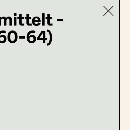
mittelt -
(60-64)
Contact list
5)