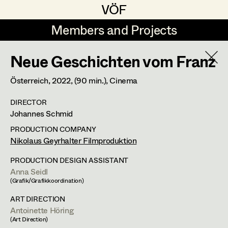
VÖF
VÖF
Members and Projects
Members and Projects
Neue Geschichten vom Franz
DE
EN
HOME
Österreich,
2022
, (90 min.)
, Cinema
Gudrun Büsel
Costume Designer
Suche
Log in
DIRECTOR
Lena Isabella Deisenberger
Costume Supervisor
Johannes Schmid
Art Department
Jasmin Engelhart
Assistant Costume Designer
PRODUCTION COMPANY
Nikolaus Geyrhalter Filmproduktion
Sophie Fehrmann
Costume Department
PRODUCTION DESIGN ASSISTANT
Anna Fritsch
Costume Coordinator
Anna Seidl
(Grafik/Grafikkoordination)
Retired Members
Kerstin Maria Gatterbauer
ART DIRECTION
Honorary Members
Antoinette Höring
Magdalena Haim
Set Costumer Supervisor
(Art Direction)
In Memoriam