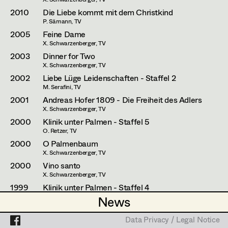
Zlatko Topolski
2010
Die Liebe kommt mit dem Christkind
P. Sämann, TV
Thomas Vögel
Projects
2005
Feine Dame
X. Schwarzenberger, TV
2003
Dinner for Two
X. Schwarzenberger, TV
2002
Liebe Lüge Leidenschaften - Staffel 2
M. Serafini, TV
2001
Andreas Hofer 1809 - Die Freiheit des Adlers
X. Schwarzenberger, TV
2000
Klinik unter Palmen - Staffel 5
O. Retzer, TV
2000
O Palmenbaum
X. Schwarzenberger, TV
2000
Vino santo
X. Schwarzenberger, TV
1999
Klinik unter Palmen - Staffel 4
O. Retzer, TV
News
News
1999
Happy Hour
X. Schwarzenberger, TV
Data Privacy / Legal Notice
Data Privacy / Legal Notice