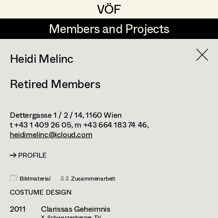
VÖF
VÖF
Members and Projects
Members and Projects
DE
EN
HOME
Heidi Melinc
Retired Members
Angelika Brendinger
Suche
Log in
Uli Fessler
Dettergasse 1 / 2 / 14,
1160
Wien
Art Department
Gesche Glöyer
t +43 1 409 26 05,
m +43 664 183 74 46,
heidimelinc@icloud.com
Rudolf Hummel
Costume Department
PROFILE
Elisabeth Klobassa
Bildmaterial
Zusammenarbeit
Retired Members
Christian Kranfuss
COSTUME DESIGN
Honorary Members
Heidi Melinc
2011
Clarissas Geheimnis
In Memoriam
X. Schwarzenberger, TV