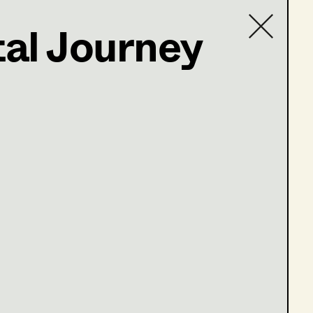
al Journey
Contact list
c@icloud.com
hristkind