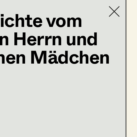
ichte vom
en Herrn und
Contact list
c@icloud.com
nen Mädchen
hristkind