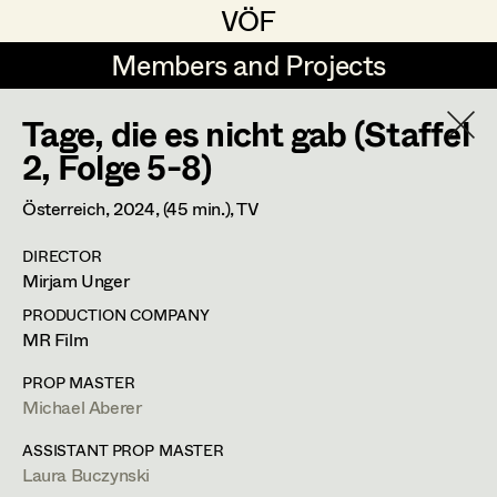
VÖF
VÖF
Members and Projects
Members and Projects
Tage, die es nicht gab (Staffel
DE
EN
HOME
YEAR
2026
2, Folge 5-8)
Suche
Log in
Österreich,
2024
, (45 min.)
, TV
PROJECT
DIRECTOR
30 Bullets
Art Department
Mirjam Unger
A. Arash Riahi, Cinema
PRODUCTION COMPANY
Costume Department
MR Film
Blind Ermittelt 15
S. Tafel, TV
PROP MASTER
Crystal Wall - Staffel 2
Michael Aberer
Retired Members
C. Klant, Wiederkehr, TV
Honorary Members
ASSISTANT PROP MASTER
Der Geier - Blut & Zweifel
Laura Buczynski
In Memoriam