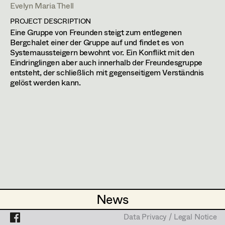
F. Baxmeyer, TV
Evelyn Maria Thell
Der Geier - Schattengeld
PROJECT DESCRIPTION
Projects
F. Baxmeyer, TV
Eine Gruppe von Freunden steigt zum entlegenen
Bergchalet einer der Gruppe auf und findet es von
Der von Oben
Systemaussteigern bewohnt vor. Ein Konflikt mit den
C. Schier, TV
Eindringlingen aber auch innerhalb der Freundesgruppe
Die 3. Hochzeit
entsteht, der schließlich mit gegenseitigem Verständnis
gelöst werden kann.
M. Unger, TV
Die Bergretter (Staffel 18, Folge 6-
7)
R. Polinski, TV
Die Flut
N. Stein, TV
Die hellen Tage
M. Peren, Cinema
News
News
Die Reise - Rahil
S. Othman, Cinema
Data Privacy / Legal Notice
Data Privacy / Legal Notice