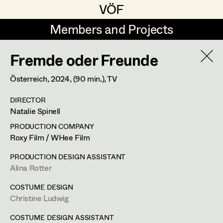
VÖF
VÖF
Members and Projects
Members and Projects
Fremde oder Freunde
DE
EN
HOME
YEAR
2026
Österreich,
2024
, (90 min.)
, TV
Suche
Log in
DIRECTOR
PROJECT
Natalie Spinell
30 Bullets
Art Department
PRODUCTION COMPANY
Roxy Film / WHee Film
A. Arash Riahi, Cinema
Costume Department
Blind Ermittelt 15
PRODUCTION DESIGN ASSISTANT
Alina Rotter
S. Tafel, TV
Crystal Wall - Staffel 2
Retired Members
COSTUME DESIGN
C. Klant, Wiederkehr, TV
Christine Ludwig
Honorary Members
Der Geier - Blut & Zweifel
In Memoriam
COSTUME DESIGN ASSISTANT