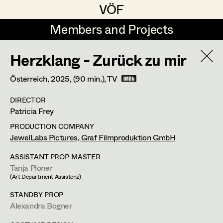
VÖF
VÖF
Members and Projects
Members and Projects
Herzklang - Zurück zu mir
DE
EN
HOME
YEAR
2026
Österreich,
2025
, (90 min.)
, TV
Suche
Log in
DIRECTOR
PROJECT
Patricia Frey
30 Bullets
Art Department
PRODUCTION COMPANY
JewelLabs Pictures, Graf Filmproduktion GmbH
A. Arash Riahi, Cinema
Costume Department
Blind Ermittelt 15
ASSISTANT PROP MASTER
Tanja Ploner
S. Tafel, TV
(Art Department Assistenz)
Crystal Wall - Staffel 2
Retired Members
STANDBY PROP
C. Klant, Wiederkehr, TV
Honorary Members
Alexandra Bogner
Der Geier - Blut & Zweifel
In Memoriam