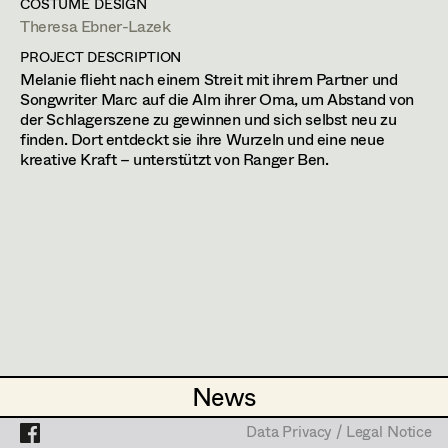
F. Baxmeyer, TV
COSTUME DESIGN
Theresa Ebner-Lazek
Der Geier - Schattengeld
Projects
PROJECT DESCRIPTION
F. Baxmeyer, TV
Melanie flieht nach einem Streit mit ihrem Partner und
Der von Oben
Songwriter Marc auf die Alm ihrer Oma, um Abstand von
C. Schier, TV
der Schlagerszene zu gewinnen und sich selbst neu zu
finden. Dort entdeckt sie ihre Wurzeln und eine neue
Die 3. Hochzeit
kreative Kraft – unterstützt von Ranger Ben.
M. Unger, TV
Die Bergretter (Staffel 18, Folge 6-
7)
R. Polinski, TV
Die Flut
N. Stein, TV
Die hellen Tage
M. Peren, Cinema
News
News
Die Reise - Rahil
S. Othman, Cinema
Data Privacy / Legal Notice
Data Privacy / Legal Notice