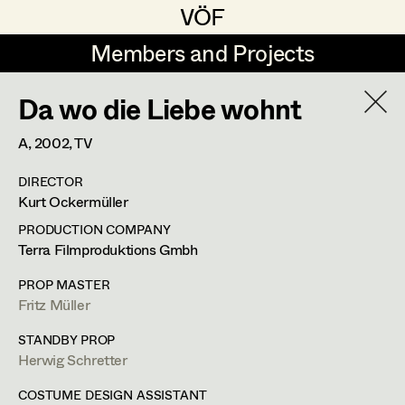
VÖF
VÖF
Members and Projects
Members and Projects
Da wo die Liebe wohnt
DE
EN
HOME
A,
2002
, TV
Maria-Theresia Bartl
Suche
Log in
DIRECTOR
Elisa Berger
Kurt Ockermüller
Art Department
Elisabeth Binder
PRODUCTION COMPANY
Terra Filmproduktions Gmbh
Anna Fritsch
Helga Lohninger
Costume Department
PROP MASTER
Marion Grädler
Fritz Müller
Assistant Costume Designer
,
Set
Retired Members
Barbara Haegele
STANDBY PROP
Costumer Supervisor
,
Set Costumer
Herwig Schretter
Honorary Members
Elisabeth Heinisch
In Memoriam
COSTUME DESIGN ASSISTANT