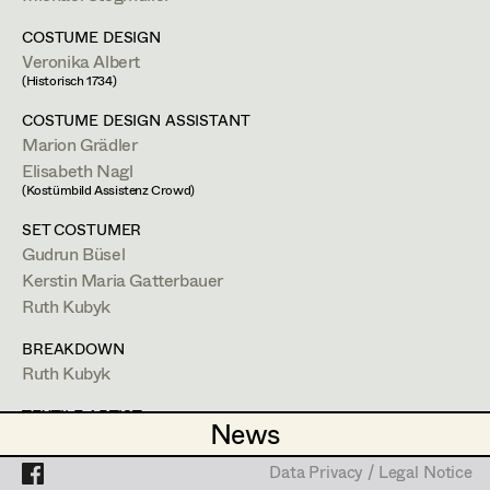
Lea Haselrieder
COSTUME DESIGN
Elisabeth Heinisch
Projects
Veronika Albert
(Historisch 1734)
Anna Hoss
COSTUME DESIGN ASSISTANT
Michaela Janker
Marion Grädler
Elisabeth Nagl
Ruth Kubyk
(Kostümbild Assistenz Crowd)
Eveline Leichtfried
SET COSTUMER
Gudrun Büsel
Helga Lohninger
Kerstin Maria Gatterbauer
Ruth Kubyk
Marlies Mayringer
BREAKDOWN
Lena Parusel
Ruth Kubyk
Ruth Kubyk
Martin Schwarzbach
TEXTILE ARTIST
News
News
Set Costumer
Ruth Kubyk
Katja Sembacher
Data Privacy / Legal Notice
Data Privacy / Legal Notice