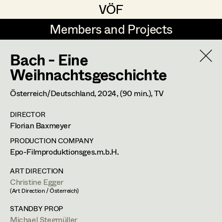
VÖF
VÖF
Members and Projects
Members and Projects
Bach - Eine
DE
EN
HOME
Weihnachtsgeschichte
Gudrun Büsel
Suche
Log in
Österreich/Deutschland,
2024
, (90 min.)
, TV
Lena Isabella Deisenberger
DIRECTOR
Art Department
Florian Baxmeyer
Jasmin Engelhart
PRODUCTION COMPANY
Sophie Fehrmann
Costume Department
Epo-Filmproduktionsges.m.b.H.
Anna Fritsch
ART DIRECTION
Christine Egger
Retired Members
Kerstin Maria Gatterbauer
(Art Direction / Österreich)
Honorary Members
Magdalena Haim
STANDBY PROP
In Memoriam
Michael Stegmüller