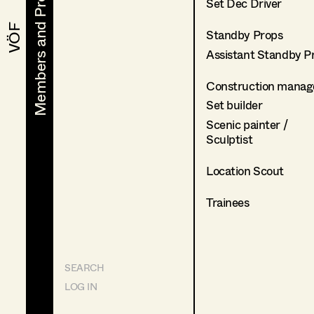
Members and Projects
Members and Projects
Set Dec Driver
VÖF
VÖF
Standby Props
Assistant Standby P
Construction manag
Set builder
Scenic painter /
Sculptist
Location Scout
Trainees
SEARCH
LOG IN