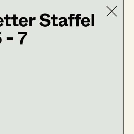
tter Staffel
 - 7
Contact list
einfeld
olge 6-7)
ge 1 - 3)
lge 4 - 5)