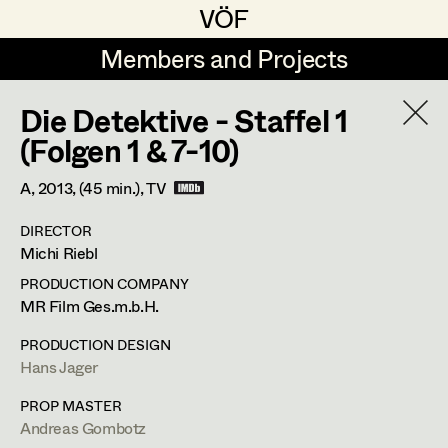
VÖF
VÖF
Members and Projects
Members and Projects
Die Detektive - Staffel 1
DE
EN
HOME
(Folgen 1 & 7-10)
Michael Aberer
Production Design
Suche
Log in
A,
2013
, (45 min.)
, TV
Michael Buchart
Production Design Assistant
DIRECTOR
Art Department
Michi Riebl
Jana Druskovic
PRODUCTION COMPANY
Andreas Gombotz
Art Direction
Andreas Gombotz
Costume Department
MR Film Ges.m.b.H.
Juliane Gstättner
Assistant Art Director
PRODUCTION DESIGN
Prop Master
Hans Jager
Retired Members
Christian Haizinger
Honorary Members
PROP MASTER
Peter Hofmann
Set Decoration
Dr. Josef Stepphungasse 9,
2722
Weikersdorf am Steinfeld
Andreas Gombotz
In Memoriam
m +43 664 33 80 942,
a.gombotz@gmx.at