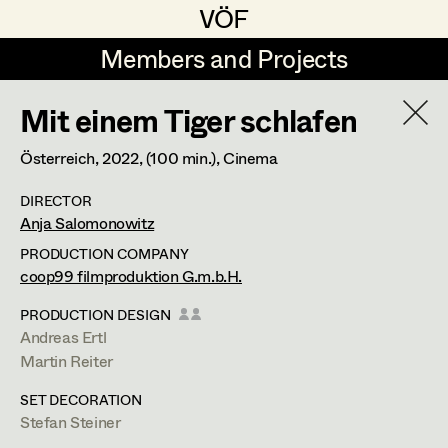
VÖF
VÖF
Members and Projects
Members and Projects
Mit einem Tiger schlafen
DE
EN
HOME
Österreich,
2022
, (100 min.)
, Cinema
Michael Aberer
Production Design
Suche
Log in
DIRECTOR
Michael Buchart
Production Design Assistant
Anja Salomonowitz
Art Department
Jana Druskovic
PRODUCTION COMPANY
coop99 filmproduktion G.m.b.H.
Andreas Gombotz
Art Direction
Johanna Högler
Costume Department
PRODUCTION DESIGN
Juliane Gstättner
Assistant Art Director
Andreas Ertl
Prop Master
,
Assistant Prop Master
Martin Reiter
Retired Members
Christian Haizinger
SET DECORATION
Honorary Members
Peter Hofmann
Set Decoration
1140
Stefan Steiner
Wien
In Memoriam
m +43 660 479 73 03,
johanna.hoegler@gmx.at