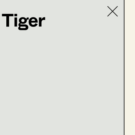
 Tiger
Contact list
om
nce