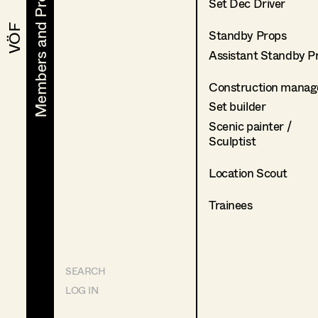
Members and Projects
Members and Projects
Set Dec Driver
VÖF
VÖF
Standby Props
Assistant Standby P
Construction manag
Set builder
Scenic painter /
Sculptist
Location Scout
Trainees
SEARCH
LOG IN