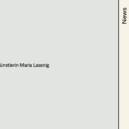
ge der Freundschaft
News
News
Künstlerin Maria Lassnig