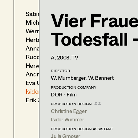
Vier Fraue
Sabine Koechert
Isidor Wimmer
Michaela Kovacs
In Memoriam
Todesfall -
Werner Otto
Herta Pischinger-Hareiter
PROFILE
Anna Reschl
Print profile
Rudolf Schneider-Manns-Au
A,
2008
, TV
Herwig Schretter
Bildmaterial
Zusammenarbeit
DIRECTOR
Andreas Sobotka
PRODUCTION DESIGN
W. Murnberger, W. Bannert
Eva Ulmer-Janes
2016
Die Hölle
PRODUCTION COMPANY
Isidor Wimmer
S. Ruzowitzky, Cinema
DOR - Film
2016
Endabrechnung
Erik Zenzius
PRODUCTION DESIGN
U. Dag, TV
Christine Egger
2015
Tatort - Sternschnuppe
Isidor Wimmer
M. Riebl, TV
2015
Die Kinder der Villa Emma
PRODUCTION DESIGN ASSISTANT
N. Leytner, TV
Julia Gmoser