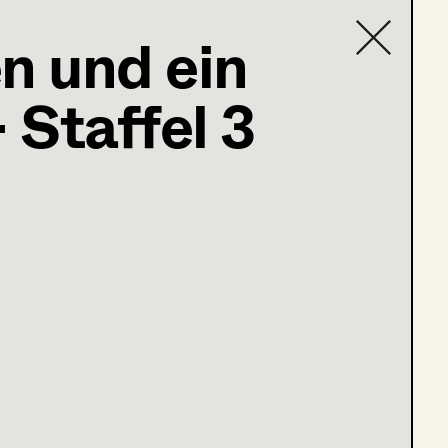
n und ein
 Staffel 3
Contact list