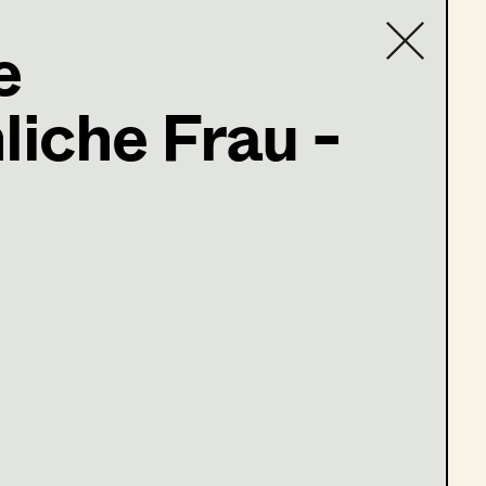
e
iche Frau -
Contact list