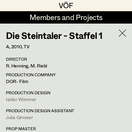
VÖF
VÖF
Members and Projects
Members and Projects
Die Steintaler - Staffel 1
DE
EN
HOME
Isidor Wimmer
A,
2010
, TV
In Memoriam
Sabine Koechert
Suche
Log in
DIRECTOR
Michaela Kovacs
PROFILE
R. Henning, M. Riebl
Art Department
Werner Otto
PRODUCTION COMPANY
Bildmaterial
Zusammenarbeit
DOR- Film
Herta Pischinger-Hareiter
PRODUCTION DESIGN
Costume Department
PRODUCTION DESIGN
2016
Die Hölle
Anna Reschl
Isidor Wimmer
S. Ruzowitzky, Cinema
Retired Members
2016
Endabrechnung
Rudolf Schneider-Manns-Au
PRODUCTION DESIGN ASSISTANT
U. Dag, TV
Julia Gmoser
Honorary Members
Herwig Schretter
2015
Tatort - Sternschnuppe
In Memoriam
M. Riebl, TV
PROP MASTER