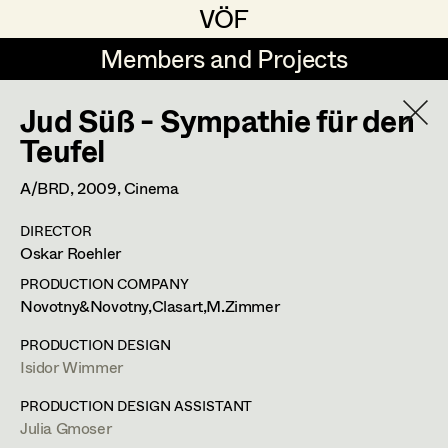
VÖF
VÖF
Members and Projects
Members and Projects
Jud Süß - Sympathie für den
DE
EN
HOME
Isidor Wimmer
Teufel
In Memoriam
Sabine Koechert
Suche
Log in
A/BRD,
2009
, Cinema
Michaela Kovacs
PROFILE
DIRECTOR
Art Department
Oskar Roehler
Werner Otto
Bildmaterial
Zusammenarbeit
PRODUCTION COMPANY
Herta Pischinger-Hareiter
PRODUCTION DESIGN
Costume Department
Novotny&Novotny,Clasart,M.Zimmer
2016
Die Hölle
Anna Reschl
PRODUCTION DESIGN
S. Ruzowitzky, Cinema
Isidor Wimmer
Retired Members
2016
Endabrechnung
Rudolf Schneider-Manns-Au
U. Dag, TV
Honorary Members
PRODUCTION DESIGN ASSISTANT
Herwig Schretter
2015
Tatort - Sternschnuppe
Julia Gmoser
In Memoriam
M. Riebl, TV