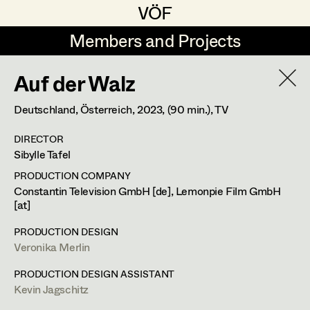
VÖF
VÖF
Members and Projects
Members and Projects
Auf der Walz
DE
EN
HOME
YEAR
2026
Deutschland, Österreich,
2023
, (90 min.)
, TV
Suche
Log in
DIRECTOR
PROJECT
Sibylle Tafel
30 Bullets
Art Department
PRODUCTION COMPANY
Constantin Television GmbH [de], Lemonpie Film GmbH
A. Arash Riahi, Cinema
[at]
Costume Department
Blind Ermittelt 15
PRODUCTION DESIGN
S. Tafel, TV
Veronika Merlin
Crystal Wall - Staffel 2
Retired Members
C. Klant, Wiederkehr, TV
PRODUCTION DESIGN ASSISTANT
Honorary Members
Kevin Jagschitz
Der Geier - Blut & Zweifel
In Memoriam