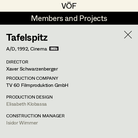
VÖF
VÖF
Members and Projects
Members and Projects
Tafelspitz
DE
EN
HOME
A/D,
1992
, Cinema
Angelika Brendinger
Suche
Log in
DIRECTOR
Uli Fessler
Xaver Schwarzenberger
Art Department
Gesche Glöyer
PRODUCTION COMPANY
TV 60 Filmproduktion GmbH
Rudolf Hummel
Elisabeth Klobassa
Costume Department
PRODUCTION DESIGN
Elisabeth Klobassa
Elisabeth Klobassa
Retired Members
Retired Members
Christian Kranfuss
CONSTRUCTION MANAGER
Isidor Wimmer
Honorary Members
Heidi Melinc
Landskrongasse 5/14,
1010
Wien
In Memoriam
m +43 664 357 36 77,
elisabeth@klobassa.at