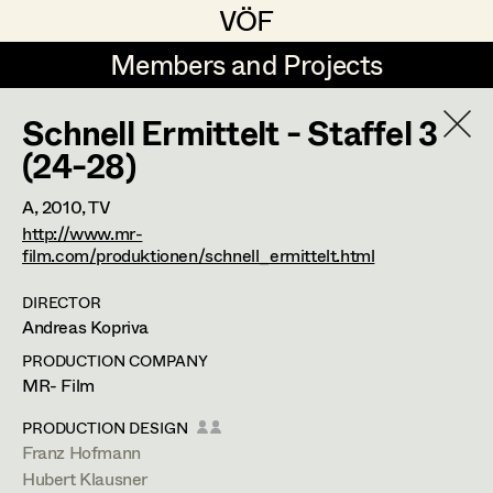
VÖF
VÖF
Members and Projects
Members and Projects
Schnell Ermittelt - Staffel 3
DE
EN
HOME
(24-28)
Angelika Brendinger
Suche
Log in
A,
2010
, TV
http://www.mr-
Uli Fessler
film.com/produktionen/schnell_ermittelt.html
Art Department
Gesche Glöyer
DIRECTOR
Rudolf Hummel
Andreas Kopriva
Elisabeth Klobassa
Costume Department
PRODUCTION COMPANY
Elisabeth Klobassa
MR- Film
Retired Members
Retired Members
Christian Kranfuss
PRODUCTION DESIGN
Honorary Members
Franz Hofmann
Heidi Melinc
Landskrongasse 5/14,
1010
Wien
Hubert Klausner
In Memoriam
m +43 664 357 36 77,
elisabeth@klobassa.at