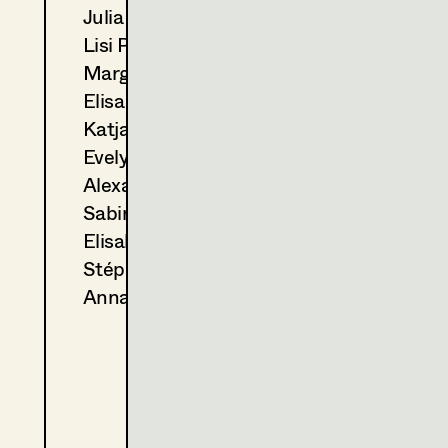
Julia Ploberger
2025
Die Fälle der Gerti B. 7-12
Lisi Proske-Amsuess
S. Bigler, TV
2025
Zuagroast
Margit Salzinger
C. Jüptner Jonsdorff, TV
Elisa Schmidt
2024
Das geheime Stockwerk
Katja Sembacher
N. Lechner, Cinema
Evelyn Maria Thell
2024
Aufputzt is‘
Alexandra Trimmel
C. Jüptner-Jonstorff, Cinema
2024
Bach - Eine Weihnachtsges
Sabine Waszmer
F. Baxmeyer, TV
Elisabeth Witte
(Kostümbild Assistenz Crowd)
Stéphanie Zani
2023
Die Fälle der Gerti B. 1-6
Anna Zeitlhuber
S. Bigler, TV
2023
Pfau – Bin ich echt?
B. Wenger, Cinema
2023
Der Vierer / Gemischtes Do
I. Pardo, Cinema
2022
Ingeborg Bachmann - Reise 
M. von Trotta, Cinema