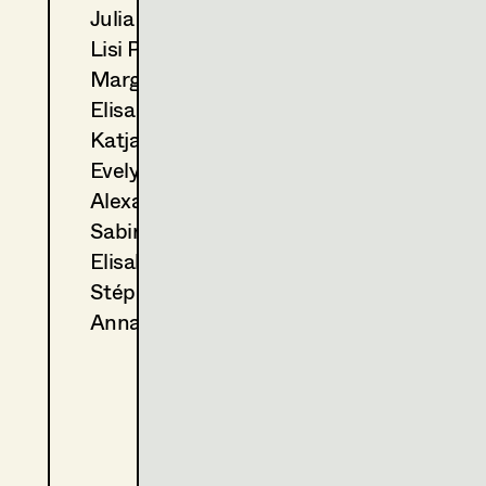
Julia Ploberger
2023
Wer wir einmal sein wollten
Lisi Proske-Amsuess
Ö. Anil, Cinema
2023
Auf der Walz
Margit Salzinger
S. Tafel, TV
Elisa Schmidt
2021
Family Dinner
Katja Sembacher
P. Hengl, Cinema
Evelyn Maria Thell
Alexandra Trimmel
COSTUME DESIGN ASSISTANT
2024
Ein Münchner im Himmel
Sabine Waszmer
D. Dietl, Cinema
Elisabeth Witte
2022
Die Engel GmbH
Stéphanie Zani
D. Kummer, TV
Anna Zeitlhuber
2021
Klammer
A. Schmied, Cinema
2020
Blind ermittelt - Zentralfrie
J. Chaabane, TV
2020
Blind ermittelt - Kaltblut
K. Mückstein, TV
2020
Jeanny-Das fünfte Mädche