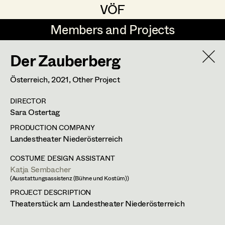
VÖF
VÖF
Members and Projects
Members and Projects
Der Zauberberg
DE
EN
HOME
Österreich,
2021
, Other Project
Maria-Theresia Bartl
Costume Designer
Suche
Log in
DIRECTOR
Elisa Berger
Costume Supervisor
Sara Ostertag
Art Department
Elisabeth Binder
Assistant Costume Designer
PRODUCTION COMPANY
Landestheater Niederösterreich
Anna Fritsch
Costume Department
COSTUME DESIGN ASSISTANT
Marion Grädler
Costume Coordinator
Katja Sembacher
(Ausstattungsassistenz (Bühne und Kostüm))
Retired Members
Barbara Haegele
PROJECT DESCRIPTION
Honorary Members
Theaterstück am Landestheater Niederösterreich
Elisabeth Heinisch
Set Costumer Supervisor
In Memoriam