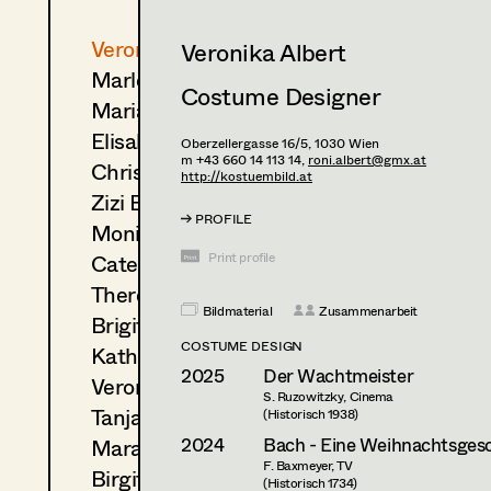
Veronika Albert
Veronika Albert
Marlene Auer-Pleyl
Costume Designer
Maria-Theresia Bartl
Elisabeth Binder-Neururer
Oberzellergasse 16/5,
1030
Wien
m +43 660 14 113 14,
roni.albert@gmx.at
Christoph Birkner
http://kostuembild.at
Zizi Bohrer-Lehner
PROFILE
Monika Buttinger
Caterina Czepek
Print profile
Theresa Ebner-Lazek
Bildmaterial
Zusammenarbeit
Brigitta Fink
COSTUME DESIGN
Katharina Forcher
2025
Der Wachtmeister
Veronika Susanna Harb
S. Ruzowitzky, Cinema
Tanja Hausner
(Historisch 1938)
2024
Bach - Eine Weihnachtsges
Mara Helml
F. Baxmeyer, TV
Birgit Hutter
(Historisch 1734)