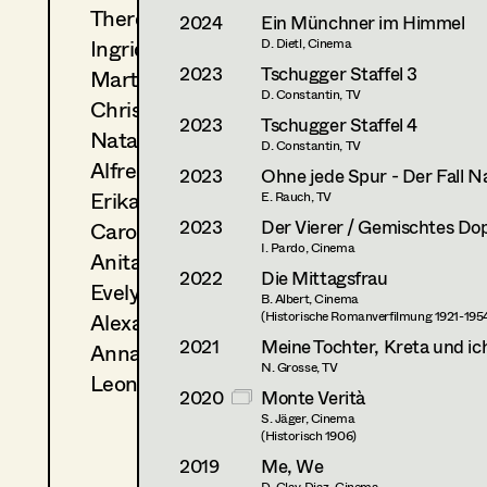
Theresa Kopf
2024
Ein Münchner im Himmel
Ingrid Leibezeder
D. Dietl, Cinema
2023
Tschugger Staffel 3
Martina List
D. Constantin, TV
Christine Ludwig
2023
Tschugger Staffel 4
Natascha Maraval
D. Constantin, TV
Alfred Mayerhofer
2023
Ohne jede Spur - Der Fall Na
Erika Navas
E. Rauch, TV
2023
Der Vierer / Gemischtes Do
Carola Pizzini
I. Pardo, Cinema
Anita Stoisits
2022
Die Mittagsfrau
Evelyn Maria Thell
B. Albert, Cinema
Alexandra Trummer
(Historische Romanverfilmung 1921-195
2021
Meine Tochter, Kreta und ic
Anna Zeitlhuber
N. Grosse, TV
Leonie Zykan
2020
Monte Verità
S. Jäger, Cinema
(Historisch 1906)
2019
Me, We
D. Clay Diaz, Cinema