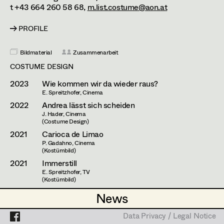
Caterina Czepek
t +43 664 260 58 68,
m.list.costume@aon.at
Theresa Ebner-Lazek
Projects
PROFILE
Brigitta Fink
Bildmaterial
Zusammenarbeit
Katharina Forcher
COSTUME DESIGN
Veronika Susanna Harb
2023
Wie kommen wir da wieder raus?
E. Spreitzhofer, Cinema
Tanja Hausner
2022
Andrea lässt sich scheiden
J. Hader, Cinema
Mara Helml
(Costume Design)
2021
Carioca de Limao
Birgit Hutter
P. Gadahno, Cinema
(Kostümbild)
Theresa Kopf
2021
Immerstill
E. Spreitzhofer, TV
(Kostümbild)
Ingrid Leibezeder
2020
Pero Moniz
News
News
A. Sardinha, Cinema
Martina List
2020
Caldeirada
Data Privacy / Legal Notice
Data Privacy / Legal Notice
T. Valconcelos, Cinema