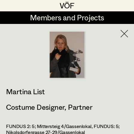
VÖF
VÖF
Members and Projects
Members and Projects
DE
EN
HOME
Veronika Albert
Suche
Log in
Marlene Auer-Pleyl
Art Department
Maria-Theresia Bartl
Elisabeth Binder-Neururer
Martina List
Costume Department
Christoph Birkner
Costume Designer
,
Partner
Retired Members
Zizi Bohrer-Lehner
Honorary Members
Monika Buttinger
FUNDUS 2: 5; Mittersteig 4/Gassenlokal,
FUNDUS: 5;
In Memoriam
Nikolsdorfergasse 27-29/Gassenlokal